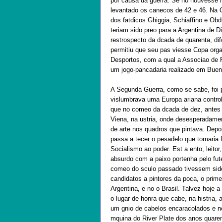
por causa da guerra. Se no houvesse h
levantado os canecos de 42 e 46. Na 
dos fatdicos Ghiggia, Schiaffino e Obd
teriam sido preo para a Argentina de 
restrospecto da dcada de quarenta, dif
permitiu que seu pas viesse Copa orga
Desportos, com a qual a Associao de 
um jogo-pancadaria realizado em Buen
A Segunda Guerra, como se sabe, foi pr
vislumbrava uma Europa ariana contro
que no comeo da dcada de dez, antes
Viena, na ustria, onde desesperadamen
de arte nos quadros que pintava. Depoi
passa a tecer o pesadelo que tomaria
Socialismo ao poder. Est a ento, leitor
absurdo com a paixo portenha pelo fut
comeo do sculo passado tivessem sid
candidatos a pintores da poca, o prime
Argentina, e no o Brasil. Talvez hoje
o lugar de honra que cabe, na histria, 
um gnio de cabelos encaracolados e n
mquina do River Plate dos anos quare