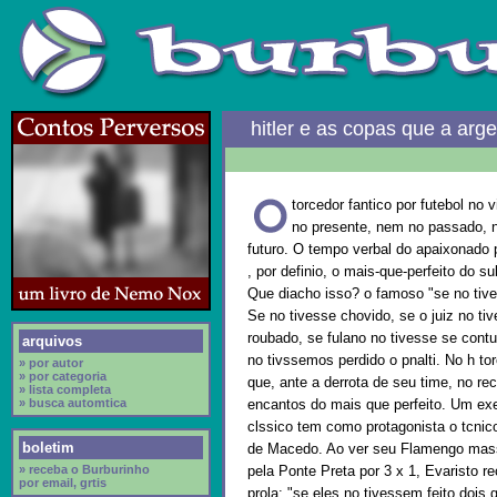
hitler e as copas que a arg
torcedor fantico por futebol no 
no presente, nem no passado, 
futuro. O tempo verbal do apaixonado 
, por definio, o mais-que-perfeito do su
Que diacho isso? o famoso "se no tive
Se no tivesse chovido, se o juiz no ti
roubado, se fulano no tivesse se contu
arquivos
no tivssemos perdido o pnalti. No h to
» por autor
» por categoria
que, ante a derrota de seu time, no re
» lista completa
» busca automtica
encantos do mais que perfeito. Um ex
clssico tem como protagonista o tcnic
boletim
de Macedo. Ao ver seu Flamengo mas
» receba o Burburinho
pela Ponte Preta por 3 x 1, Evaristo re
por email, grtis
prola: "se eles no tivessem feito dois 