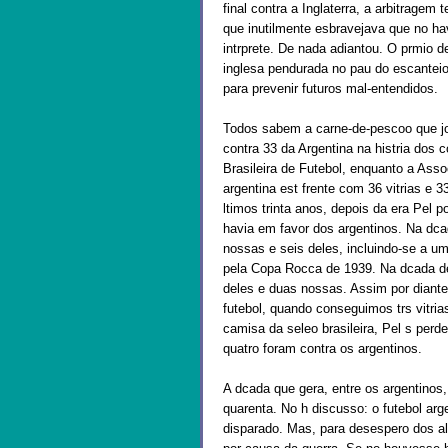
final contra a Inglaterra, a arbitragem
que inutilmente esbravejava que no hav
intrprete. De nada adiantou. O prmio d
inglesa pendurada no pau do escanteio
para prevenir futuros mal-entendidos.
Todos sabem a carne-de-pescoo que joga
contra 33 da Argentina na histria dos 
Brasileira de Futebol, enquanto a Asso
argentina est frente com 36 vitrias e 
ltimos trinta anos, depois da era Pel p
havia em favor dos argentinos. Na dcad
nossas e seis deles, incluindo-se a u
pela Copa Rocca de 1939. Na dcada de 
deles e duas nossas. Assim por diant
futebol, quando conseguimos trs vitri
camisa da seleo brasileira, Pel s pe
quatro foram contra os argentinos.
A dcada que gera, entre os argentinos, 
quarenta. No h discusso: o futebol ar
disparado. Mas, para desespero dos al