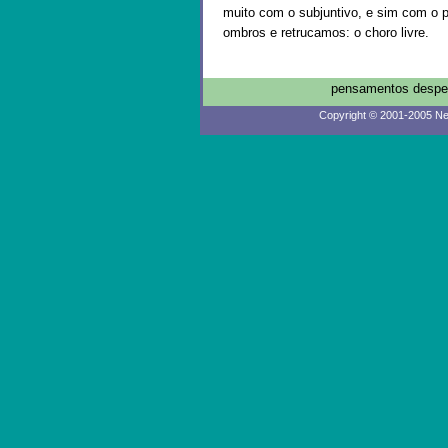
muito com o subjuntivo, e sim com o 
ombros e retrucamos: o choro livre.
pensamentos despen
Copyright © 2001-2005 Ne