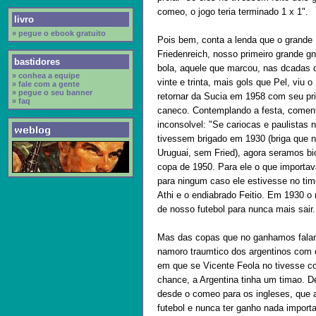
comeo, o jogo teria terminado 1 x 1".
livro
» pegue o ebook gratuito
Pois bem, conta a lenda que o grande
Friedenreich, nosso primeiro grande gn
bastidores
bola, aquele que marcou, nas dcadas 
» conhea a equipe
vinte e trinta, mais gols que Pel, viu o 
» fale com a gente
» pegue o seu banner
retornar da Sucia em 1958 com seu pr
» faq
caneco. Contemplando a festa, comen
inconsolvel: "Se cariocas e paulistas 
tivessem brigado em 1930 (briga que n
Uruguai, sem Fried), agora seramos b
copa de 1950. Para ele o que importava
para ningum caso ele estivesse no tim
Athi e o endiabrado Feitio. Em 1930 o 
de nosso futebol para nunca mais sair.
Mas das copas que no ganhamos falarei
namoro traumtico dos argentinos com 
em que se Vicente Feola no tivesse c
chance, a Argentina tinha um timao. D
desde o comeo para os ingleses, que 
futebol e nunca ter ganho nada importa