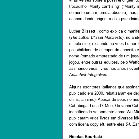
vrias verses sobre a possvel origem 
trocadilho "Monty can't sing" ("Monty 
somente uma referncia obscura, mas a 
acabou dando origem a dois pseudnimo
Luther Blissett , como explica o mani
(
The Luther Blisset Manifesto
), no a 
mltiplo nico, existindo no vrios Luther
possibilidade de escapar do conceito c
nome (tomado emprestado de um jogado
jogou, entre outras equipes, pelo Watfo
assinando vrios livros nos anos nove
Anarchist Integralism
.
Alguns escritores italianos que assin
publicado em 2000, rebatizaram-se d
chins, annimo). Apesar de seus nomes
Cattabriga, Luca Di Meo, Giovanni Catt
identificando-se somente como Wu Min
publicaram vrios livros em diversos i
com licena copyleft, entre eles
54
,
Est
Nicolas Bourbaki