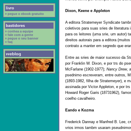
livro
Dixon, Keene e Appleton
» pegue o ebook gratuito
A editora Stratemeyer Syndicate tam
bastidores
coletivos para suas sries de literatura 
» conhea a equipe
para os leitores (uma srie, um autor) 
» fale com a gente
» pegue o seu banner
direitos autorais para a editora (muito
» faq
contrato a manter em segredo que eram
Entre as sries de maior sucesso da S
por Franklin W. Dixon, e por trs do pse
McFarlane (1902-1977);
Nancy Drew
, 
psednimo escreveram, entre outros, M
(1893-1982, filha de Stratemeyer), e 
assinada por Victor Appleton, e por t
Howard Roger Garis (18731962), famoso
coelho cavalheiro.
Eando e Kozma
Frederick Dannay e Manfred B. Lee, c
vrios irmos tambm usaram pseudnimos