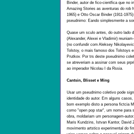
Binder, autor de fico-cientfica que no 
Amazing Stories as aventuras do rob h
1965) e Otto Oscar Binder (1911-1975)
pseudnimo: Eando simplesmente a soma
Quase um sculo antes, do outro lado 
(Alexander, Alexei e Vladimir) reuniam
(no confundir com Aleksey Nikolayevich
Tolstoy, o mais famoso dos Tolstoys es
Prutkov. Por trs deste pseudnimo cole
se atreveriam a assinar com seus prpri
ao imperador Nicolau I da Rssia.
Cantsin, Blisset e Ming
Usar um pseudnimo coletivo pode sign
identidade do autor. Em alguns casos,
bom exemplo disto a persona fictcia Mo
como "open pop star", um nome para s
obra, moldariam um personagem-autor. 
Maris Kundzins, Istvan Kantor, David Z
movimento artstico experimental do fi