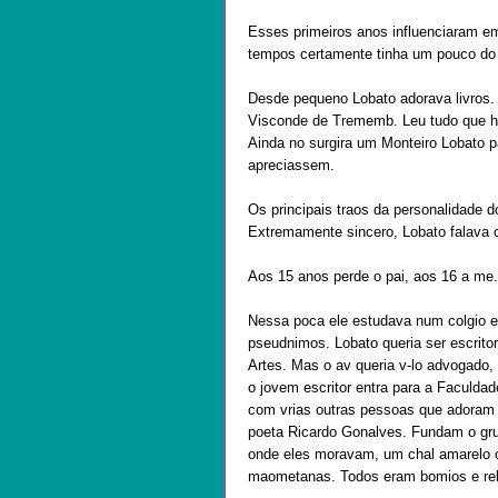
Esses primeiros anos influenciaram em
tempos certamente tinha um pouco do q
Desde pequeno Lobato adorava livros. 
Visconde de Trememb. Leu tudo que hav
Ainda no surgira um Monteiro Lobato p
apreciassem.
Os principais traos da personalidade d
Extremamente sincero, Lobato falava o
Aos 15 anos perde o pai, aos 16 a me.
Nessa poca ele estudava num colgio e
pseudnimos. Lobato queria ser escritor,
Artes. Mas o av queria v-lo advogado,
o jovem escritor entra para a Faculdad
com vrias outras pessoas que adoram l
poeta Ricardo Gonalves. Fundam o grupo
onde eles moravam, um chal amarel
maometanas. Todos eram bomios e re