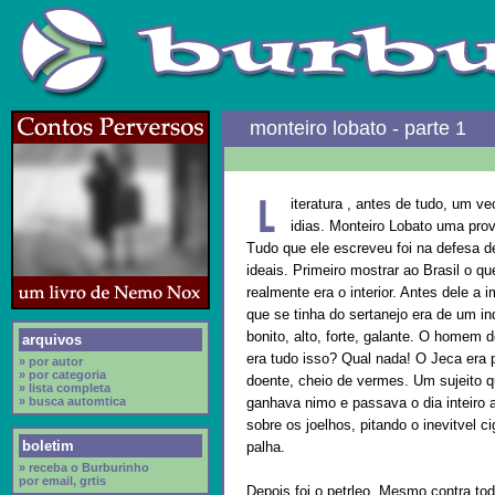
monteiro lobato - parte 1
iteratura , antes de tudo, um ve
idias. Monteiro Lobato uma prov
Tudo que ele escreveu foi na defesa d
ideais. Primeiro mostrar ao Brasil o qu
realmente era o interior. Antes dele a
que se tinha do sertanejo era de um in
bonito, alto, forte, galante. O homem
arquivos
era tudo isso? Qual nada! O Jeca era 
» por autor
» por categoria
doente, cheio de vermes. Um sujeito 
» lista completa
» busca automtica
ganhava nimo e passava o dia inteiro
sobre os joelhos, pitando o inevitvel ci
boletim
palha.
» receba o Burburinho
por email, grtis
Depois foi o petrleo. Mesmo contra todo