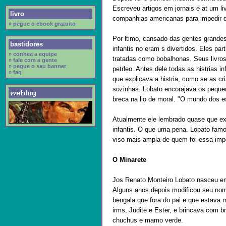
Escreveu artigos em jornais e at um 
livro
companhias americanas para impedir qu
» pegue o ebook gratuito
Por ltimo, cansado das gentes grandes,
bastidores
infantis no eram s divertidos. Eles pa
» conhea a equipe
tratadas como bobalhonas. Seus livros
» fale com a gente
» pegue o seu banner
petrleo. Antes dele todas as histrias i
» faq
que explicava a histria, como se as 
sozinhas. Lobato encorajava os pequ
breca na lio de moral. "O mundo dos es
Atualmente ele lembrado quase que ex
infantis. O que uma pena. Lobato fa
viso mais ampla de quem foi essa impo
O Minarete
Jos Renato Monteiro Lobato nasceu em 
Alguns anos depois modificou seu nom
bengala que fora do pai e que estava 
irms, Judite e Ester, e brincava com b
chuchus e mamo verde.